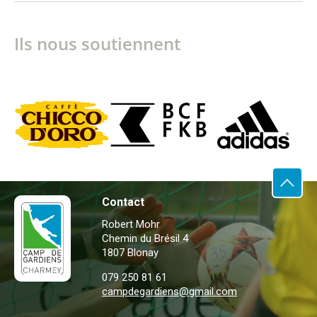
Ils nous soutiennent
Previous
Contact
Ha
de
Robert Mohr
pa
Chemin du Brésil 4
1807 Blonay
079 250 81 61
campdegardiens.ch
campdegardiens@gmail.com