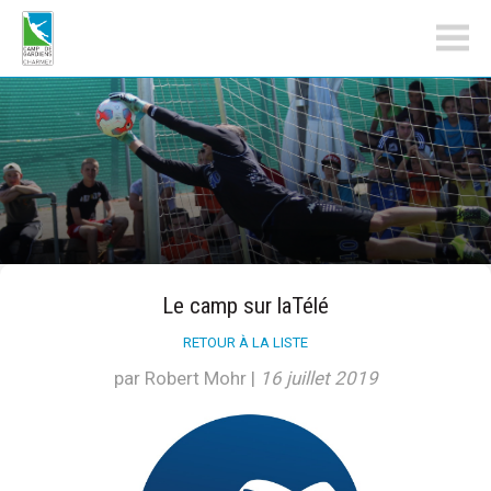
campdegardiens.ch
Le camp sur laTélé
RETOUR À LA LISTE
par Robert Mohr
|
16 juillet 2019